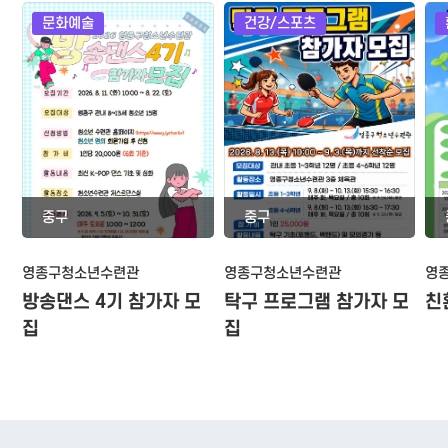
문화예술
건강/스포츠
중구
중구
영종구청소년수련관
영종구청소년수련관
영
방송댄스 4기 참가자 모
탁구 프로그램 참가자 모
친
집
집