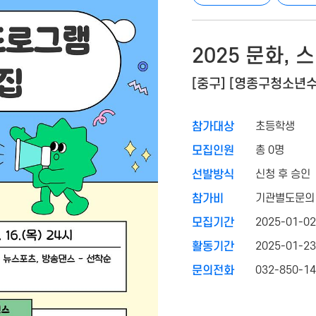
2025 문화,
[중구] [영종구청소년
초등학생
참가대상
총 0명
모집인원
신청 후 승인
선발방식
기관별도문의
참가비
2025-01-02
모집기간
2025-01-23
활동기간
032-850-1
문의전화