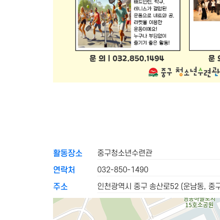
중구청소년수련관
활동장소
032-850-1490
연락처
인천광역시 중구 송산로52 (운남동, 
주소