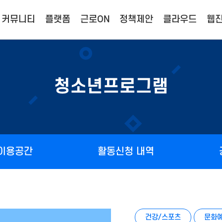
커뮤니티
플랫폼
근로ON
정책제안
클라우드
웹진
청소년프로그램
 이용공간
활동신청 내역
건강/스포츠
문화