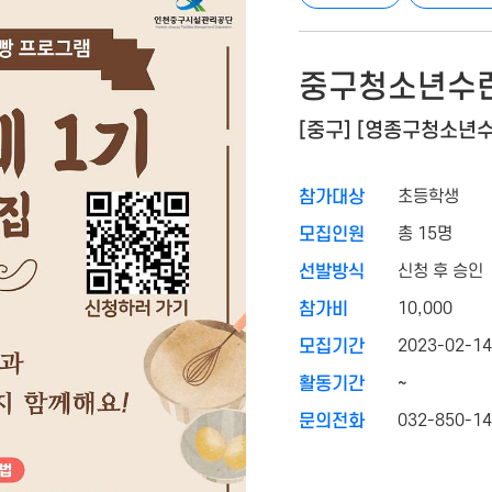
중구청소년수련
[중구] [영종구청소년
초등학생
참가대상
총 15명
모집인원
신청 후 승인
선발방식
10,000
참가비
2023-02-14
모집기간
~
활동기간
032-850-1
문의전화