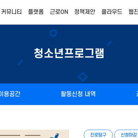
커뮤니티
플랫폼
근로ON
정책제안
클라우드
웹진
청소년프로그램
 이용공간
활동신청 내역
진로탐구
신청마감