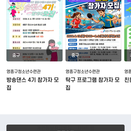
중구
중구
영종구청소년수련관
영종구청소년수련관
영
방송댄스 4기 참가자 모
탁구 프로그램 참가자 모
친
집
집
개인정보취급방침
사이트맵