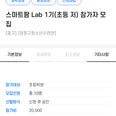
과학정보
환경보존
신청마감
스마트팜 Lab 1기(초등 저) 참가자 모
집
[중구] [영종구청소년수련관]
기본정보
상세정보
장소정보
기타사항
참가대상
초등학생
모집인원
총 10명
선발방식
신청 후 승인
참가비
20,000