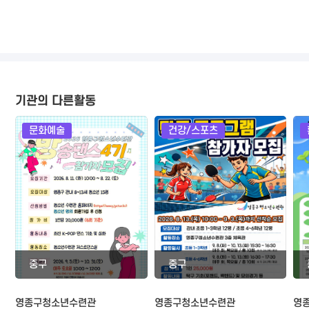
기관의 다른활동
문화예술
건강/스포츠
중구
중구
영종구청소년수련관
영종구청소년수련관
영