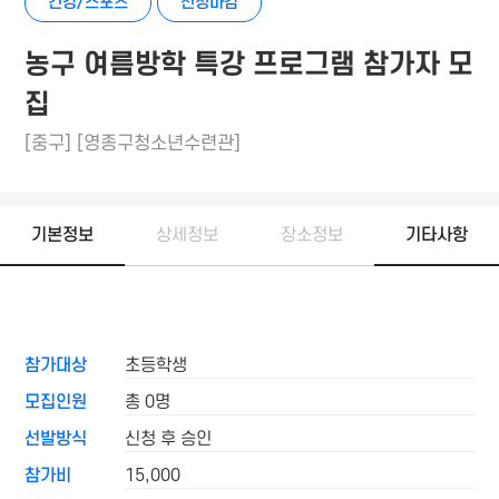
건강/스포츠
신청마감
농구 여름방학 특강 프로그램 참가자 모
집
[중구] [영종구청소년수련관]
기본정보
상세정보
장소정보
기타사항
참가대상
초등학생
모집인원
총 0명
선발방식
신청 후 승인
참가비
15,000