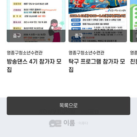
중구
중구
영종구청소년수련관
영종구청소년수련관
영
방송댄스 4기 참가자 모
탁구 프로그램 참가자 모
친
집
집
목록으로
개인정보취급방침
사이트맵