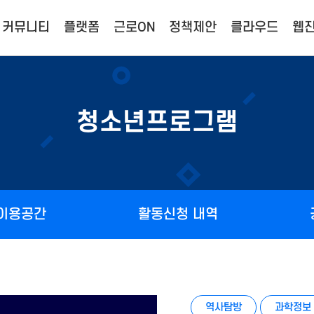
커뮤니티
플랫폼
근로ON
정책제안
클라우드
웹진
청소년프로그램
 이용공간
활동신청 내역
역사탐방
과학정보