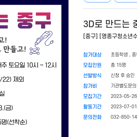
3D로 만드는 
[중구] [영종구청소년
초등학생 , 
참가대상
총 15명
모집인원
신청 후 승인
선발방식
기관별도문의
참가비
2023-05-26
모집기간
2023-07-01
활동기간
032-850-1
문의전화