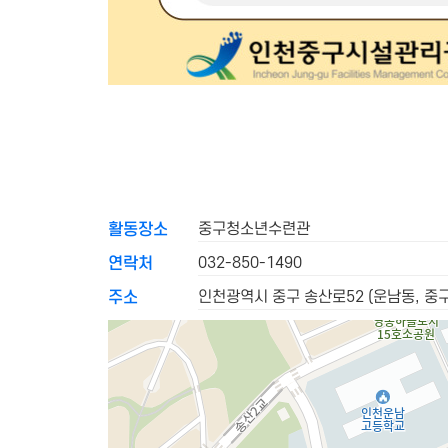
중구청소년수련관
활동장소
032-850-1490
연락처
인천광역시 중구 송산로52 (운남동, 
주소