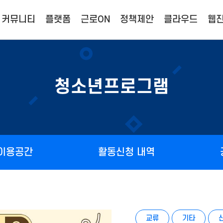
커뮤니티
플랫폼
근로ON
정책제안
클라우드
웹진
청소년프로그램
 이용공간
활동신청 내역
교류
기타