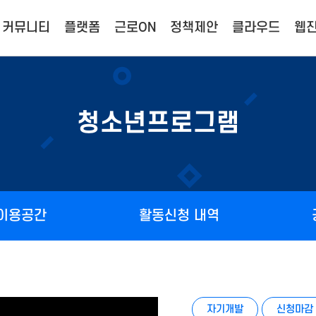
커뮤니티
플랫폼
근로ON
정책제안
클라우드
웹진
청소년프로그램
 이용공간
활동신청 내역
자기개발
신청마감