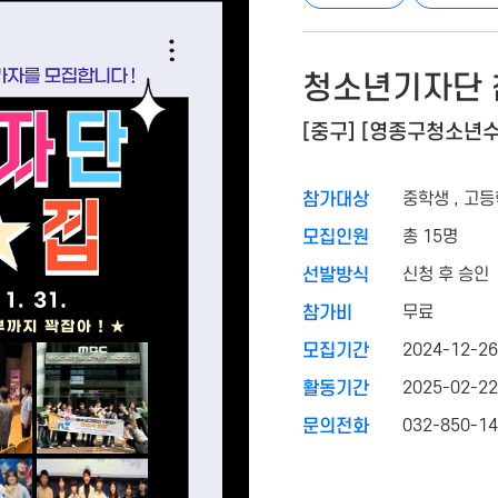
청소년기자단 
[중구] [영종구청소년
중학생 , 고
참가대상
총 15명
모집인원
신청 후 승인
선발방식
무료
참가비
2024-12-26
모집기간
2025-02-22
활동기간
032-850-1
문의전화