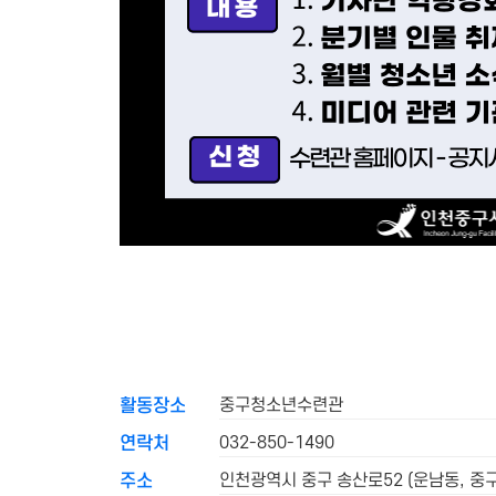
중구청소년수련관
활동장소
032-850-1490
연락처
인천광역시 중구 송산로52 (운남동, 
주소