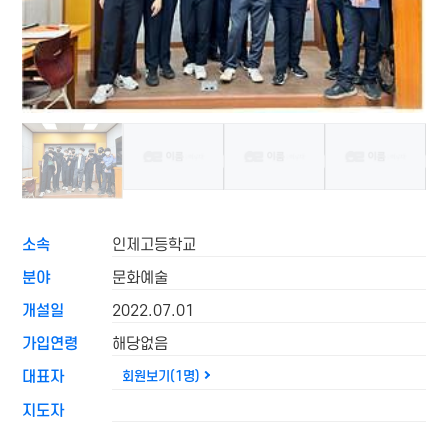
소속
인제고등학교
분야
문화예술
개설일
2022.07.01
가입연령
해당없음
대표자
회원보기(1명)
지도자