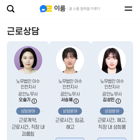
근로상담
노무법인 이수
노무법인 이수
노무법인 이수
인천지사
인천지사
인천지사
공인노무사
공인노무사
공인노무사
오슬기
서승혜
김성민
상담분야
상담분야
상담분야
근로계약,
근로시간, 임금,
근로시간, 해고,
근로시간, 직장 내
해고
직장 내 성희롱
괴롭힘