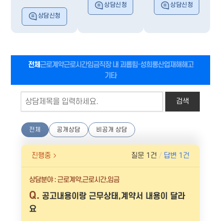
상담신청
상담신청
상담신청
전체
근로계약
근로시간
임금
직장 내 괴롭힘·성희롱
산업재해
해고
기타
전체
공개상담
비공개 상담
진행중
질문 1건
답변 1건
상담분야 : 근로계약,근로시간,임금
공고내용이랑 근무상태,계약서 내용이 달라
요