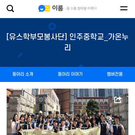
[유스학부모봉사단] 인주중학교_가온누
리
동아리 소개
동아리 이야기
멤버전용