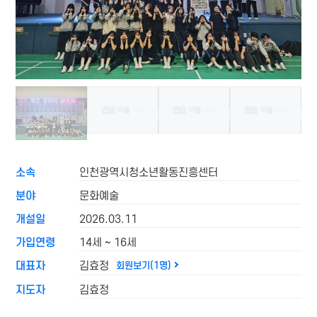
소속
인천광역시청소년활동진흥센터
분야
문화예술
개설일
2026.03.11
가입연령
14세 ~ 16세
대표자
김효정
회원보기(1명)
지도자
김효정