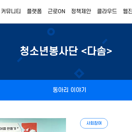
커뮤니티
플랫폼
근로ON
정책제안
클라우드
웹진
청소년봉사단 <다솜>
동아리 이야기
사회참여