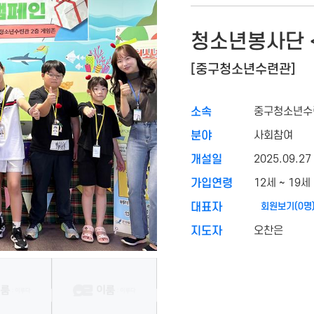
청소년봉사단 
[중구청소년수련관]
중구청소년수
소속
사회참여
분야
2025.09.27
개설일
12세 ~ 19
가입연령
회원보기(0명
대표자
오찬은
지도자