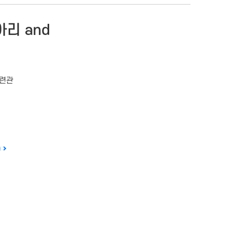
아리 and
련관
)