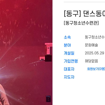
[동구] 댄스동
[동구청소년수련관]
동구청소년수
소속
문화예술
분야
2025.05.29
개설일
해당없음
가입연령
회원보기(0명
대표자
지도자