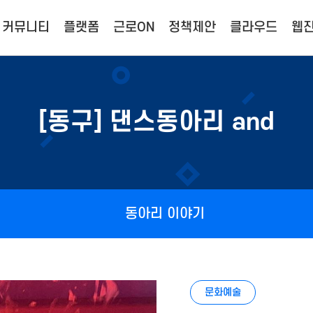
커뮤니티
플랫폼
근로ON
정책제안
클라우드
웹진
[동구] 댄스동아리 and
동아리 이야기
문화예술