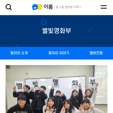
별빛영화부
동아리 소개
동아리 이야기
멤버전용