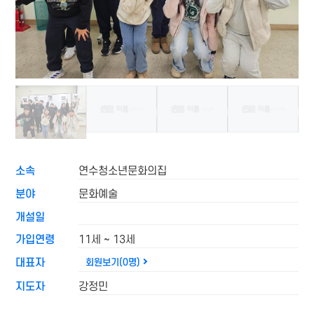
소속
연수청소년문화의집
분야
문화예술
개설일
가입연령
11세 ~ 13세
대표자
회원보기(0명)
지도자
강정민