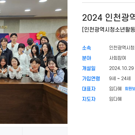
2024 인천
[인천광역시청소년활동
인천광역시청
소속
사회참여
분야
2024.10.29
개설일
9세 ~ 24세
가입연령
임다혜
회원보
대표자
임다혜
지도자