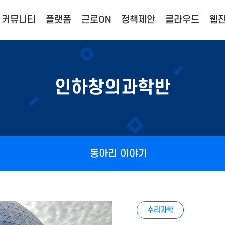
커뮤니티
플랫폼
근로ON
정책제안
클라우드
웹진
인하창의과학반
동아리 이야기
수리과학