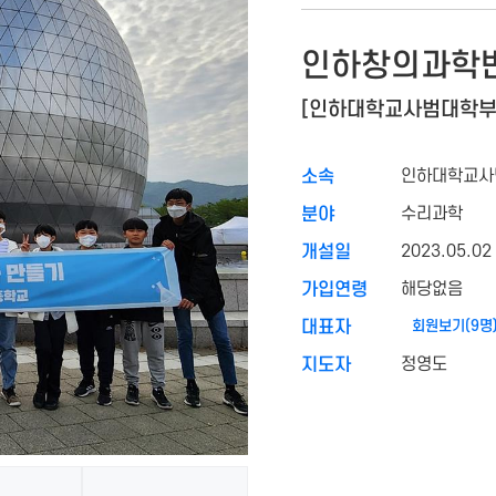
인하창의과학
[인하대학교사범대학부
인하대학교사
소속
수리과학
분야
2023.05.02
개설일
해당없음
가입연령
회원보기(9명
대표자
정영도
지도자