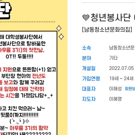
💙청년봉사단 
[남동청소년문화의집]
남동청소년문
소속
기타
분야
2022.07.05
개설일
19세 ~ 24
가입연령
이해성
회원보
대표자
이혜영
지도자