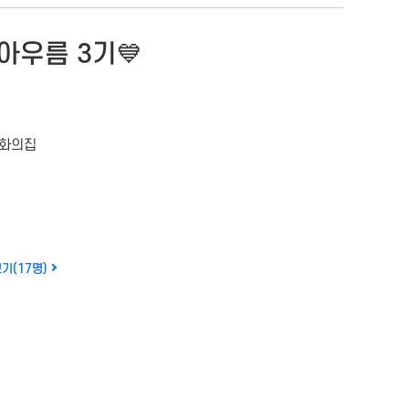
아우름 3기💙
화의집
세
기(17명)