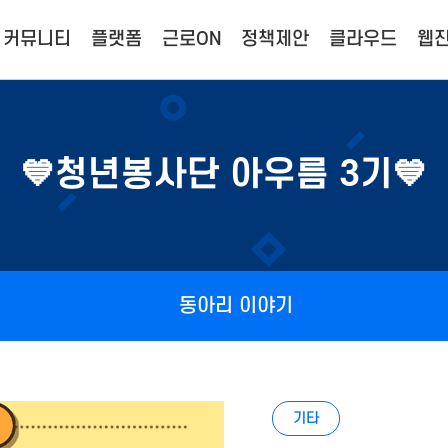
커뮤니티
플랫폼
근로ON
정책제안
클라우드
웹진
💙청년봉사단 아우름 3기💙
동아리 이야기
기타