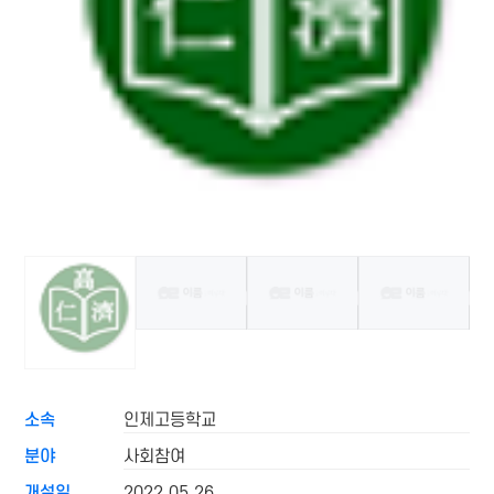
소속
인제고등학교
분야
사회참여
개설일
2022.05.26