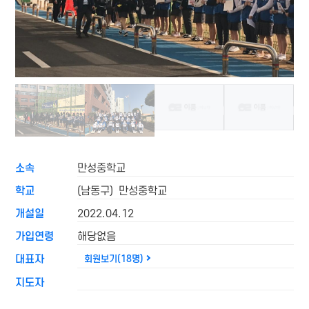
소속
만성중학교
학교
(남동구) 만성중학교
개설일
2022.04.12
가입연령
해당없음
대표자
회원보기(18명)
지도자