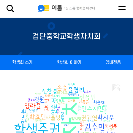
검단중학교학생자치회
학생회 소개
학생회 이야기
멤버전용