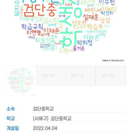
소속
검단중학교
학교
(서해구) 검단중학교
개설일
2022.04.04