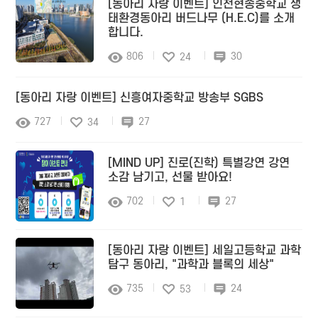
[동아리 자랑 이벤트] 인천현송중학교 생
태환경동아리 버드나무 (H.E.C)를 소개
합니다.
806
30
24
[동아리 자랑 이벤트] 신흥여자중학교 방송부 SGBS
727
27
34
[MIND UP] 진로(진학) 특별강연 강연
소감 남기고, 선물 받아요!
702
27
1
[동아리 자랑 이벤트] 세일고등학교 과학
탐구 동아리, "과학과 블록의 세상"
735
24
53