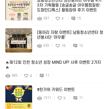
남동청소년센터 청년봉사단 아우름 4기
3차 기획활동 [송글송글 아우름찜질방:
도파민디톡스] 활동참여 후기 이벤트
387
15
4
[동아리 자랑 이벤트] 남동청소년센터 청
년봉사단 '아우름'
535
12
16
🔥제12회 인천 청소년 성장 MIND UP! 사후 이벤트 2가지
🔥
485
11
4
❣️한가위 키워드 이벤트
1311
11
9