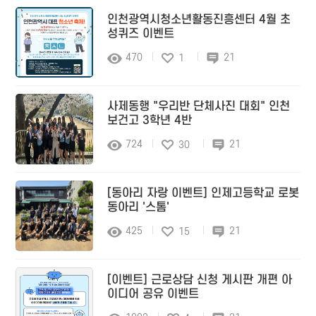
인천광역시청소년활동진흥센터 4월 초
성퀴즈 이벤트
470
21
1
사제동행 "우리반 단체사진 대회" 인천
보건고 3학년 4반
724
21
30
[동아리 자랑 이벤트] 인제고등학교 로봇
동아리 '스톰'
425
21
15
[이벤트] 근로상담 신청 게시판 개편 아
이디어 공유 이벤트