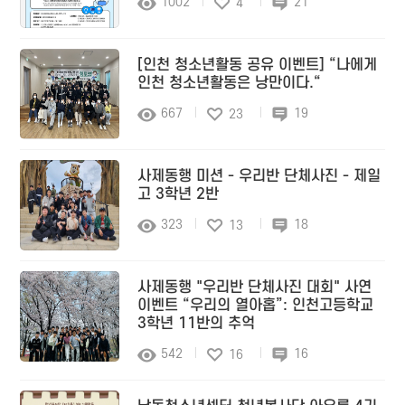
1002
21
4
[인천 청소년활동 공유 이벤트] “나에게
인천 청소년활동은 낭만이다.“
667
19
23
사제동행 미션 - 우리반 단체사진 - 제일
고 3학년 2반
323
18
13
사제동행 "우리반 단체사진 대회" 사연
이벤트 “우리의 열아홉”: 인천고등학교
3학년 11반의 추억
542
16
16