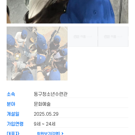
소속
동구청소년수련관
분야
문화예술
개설일
2025.05.29
가입연령
9세 ~ 24세
대표자
회원보기(0명)