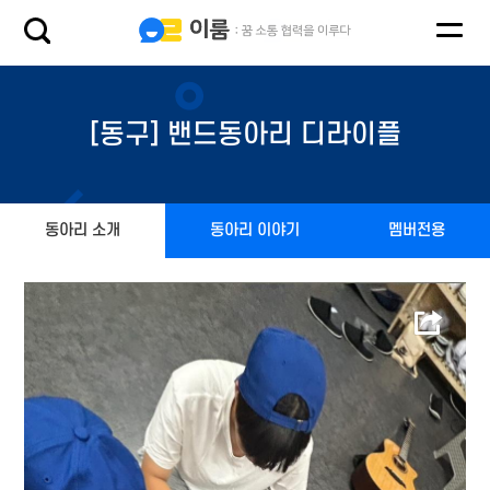
[동구] 밴드동아리 디라이플
동아리 소개
동아리 이야기
멤버전용