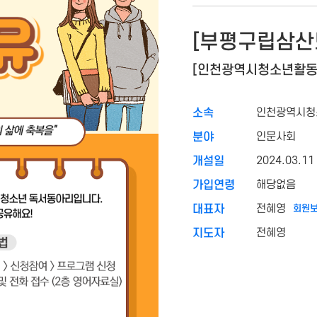
[부평구립삼산
[인천광역시청소년활동
인천광역시청
소속
인문사회
분야
2024.03.11
개설일
해당없음
가입연령
전혜영
회원보
대표자
전혜영
지도자