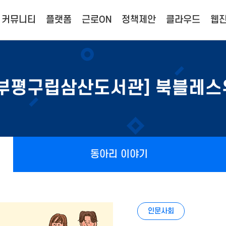
커뮤니티
플랫폼
근로ON
정책제안
클라우드
웹진
[부평구립삼산도서관] 북블레스
동아리 이야기
인문사회