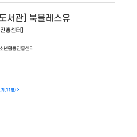
도서관] 북블레스유
진흥센터]
소년활동진흥센터
기(11명)