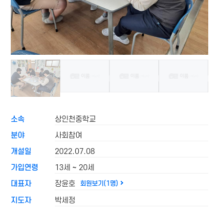
소속
상인천중학교
분야
사회참여
개설일
2022.07.08
가입연령
13세 ~ 20세
대표자
장윤호
회원보기(1명)
지도자
박세정