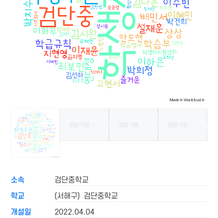
소속
검단중학교
학교
(서해구) 검단중학교
개설일
2022.04.04