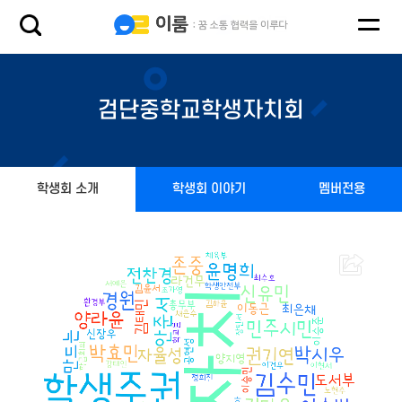
검단중학교학생자치회
학생회 소개
학생회 이야기
멤버전용